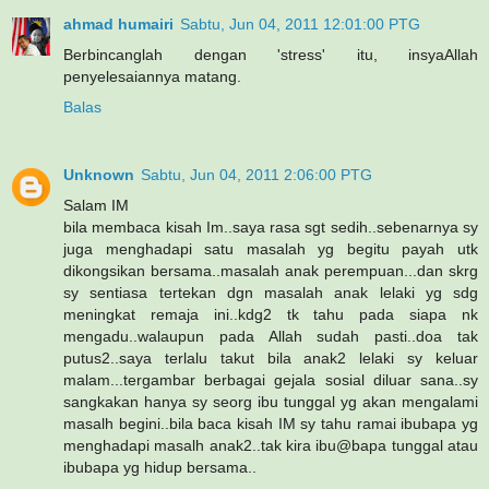
ahmad humairi
Sabtu, Jun 04, 2011 12:01:00 PTG
Berbincanglah dengan 'stress' itu, insyaAllah
penyelesaiannya matang.
Balas
Unknown
Sabtu, Jun 04, 2011 2:06:00 PTG
Salam IM
bila membaca kisah Im..saya rasa sgt sedih..sebenarnya sy
juga menghadapi satu masalah yg begitu payah utk
dikongsikan bersama..masalah anak perempuan...dan skrg
sy sentiasa tertekan dgn masalah anak lelaki yg sdg
meningkat remaja ini..kdg2 tk tahu pada siapa nk
mengadu..walaupun pada Allah sudah pasti..doa tak
putus2..saya terlalu takut bila anak2 lelaki sy keluar
malam...tergambar berbagai gejala sosial diluar sana..sy
sangkakan hanya sy seorg ibu tunggal yg akan mengalami
masalh begini..bila baca kisah IM sy tahu ramai ibubapa yg
menghadapi masalh anak2..tak kira ibu@bapa tunggal atau
ibubapa yg hidup bersama..