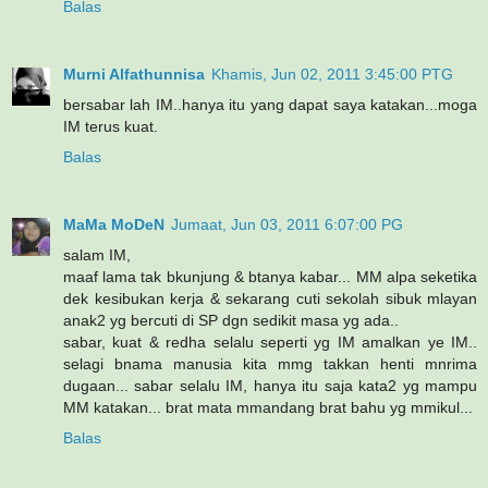
Balas
Murni Alfathunnisa
Khamis, Jun 02, 2011 3:45:00 PTG
bersabar lah IM..hanya itu yang dapat saya katakan...moga
IM terus kuat.
Balas
MaMa MoDeN
Jumaat, Jun 03, 2011 6:07:00 PG
salam IM,
maaf lama tak bkunjung & btanya kabar... MM alpa seketika
dek kesibukan kerja & sekarang cuti sekolah sibuk mlayan
anak2 yg bercuti di SP dgn sedikit masa yg ada..
sabar, kuat & redha selalu seperti yg IM amalkan ye IM..
selagi bnama manusia kita mmg takkan henti mnrima
dugaan... sabar selalu IM, hanya itu saja kata2 yg mampu
MM katakan... brat mata mmandang brat bahu yg mmikul...
Balas