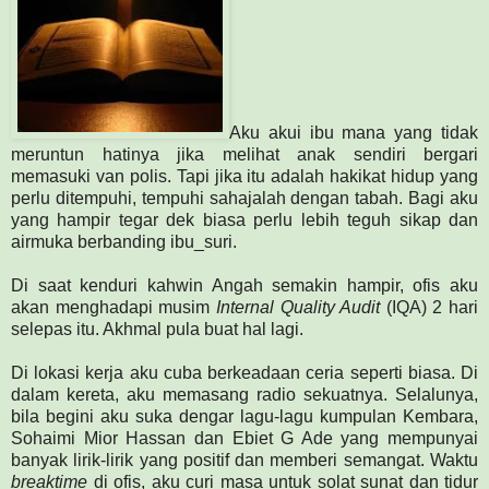
Aku akui ibu mana yang tidak
meruntun hatinya jika melihat anak sendiri bergari
memasuki van polis. Tapi jika itu adalah hakikat hidup yang
perlu ditempuhi, tempuhi sahajalah dengan tabah. Bagi aku
yang hampir tegar dek biasa perlu lebih teguh sikap dan
airmuka berbanding ibu_suri.
Di saat kenduri kahwin Angah semakin hampir, ofis aku
akan menghadapi musim
Internal Quality Audit
(IQA) 2 hari
selepas itu. Akhmal pula buat hal lagi.
Di lokasi kerja aku cuba berkeadaan ceria seperti biasa. Di
dalam kereta, aku memasang radio sekuatnya. Selalunya,
bila begini aku suka dengar lagu-lagu kumpulan Kembara,
Sohaimi Mior Hassan dan Ebiet G Ade yang mempunyai
banyak lirik-lirik yang positif dan memberi semangat. Waktu
breaktime
di ofis, aku curi masa untuk solat sunat dan tidur