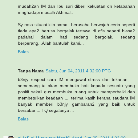
mudah2an IM dan Ibu suri diberi kekuatan dn ketabahan
mnghadapi masalh Akhmal..
Sy rasa situasi kita sama...berusaha berwajah ceria seperti
tiada apa2..berusa bergelak tertawa di ofis seperti biasa2
padahal dalam hati sedang bergolak, sedang
berperang...Allah bantulah kami...
Balas
Tanpa Nama
Sabtu, Jun 04, 2011 4:02:00 PTG
b3njy respect cara IM mengawal stress dan tekanan ....
sememang ia akan membuka hati kepada sesuatu yang
positif sekali gus membuka ruang untuk memperbaiki dan
membetulkan keadaan .... terima kasih kerana saudara IM
banyak memberi b3njy gambaran2 yang baik untuk
bersabar ... TQ segalanya ...
Balas
aLieF si Muncung ManiS
Ahad, Jun 05, 2011 4:03:00